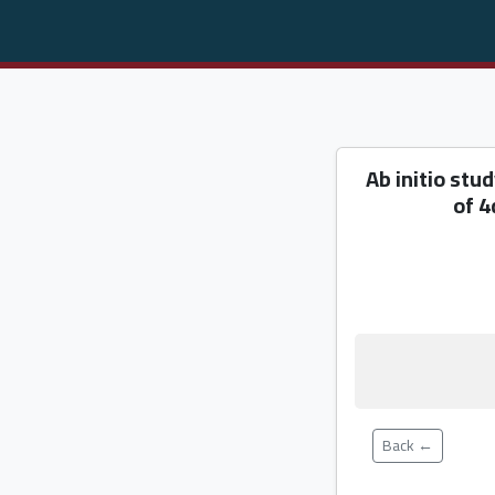
Ab initio stu
of 4
← Back