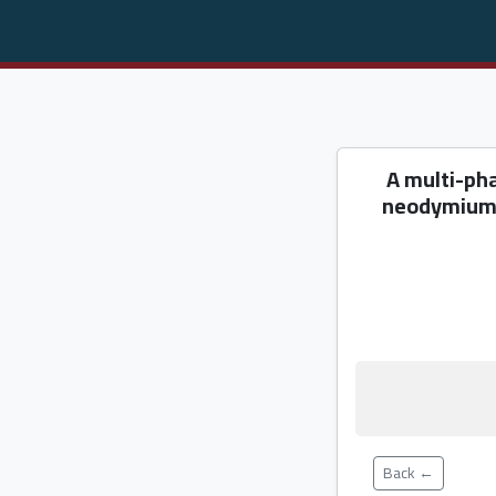
A multi-ph
neodymium i
← Back